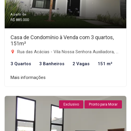
A partir de:
R$ 885.000
Casa de Condomínio à Venda com 3 quartos,
151m²
Rua das Acácias - Vila Nossa Senhora Auxiliadora, Tremembé-SP
3 Quartos
3 Banheiros
2 Vagas
151 m²
Mais informações
Exclusivo
Pronto para Morar