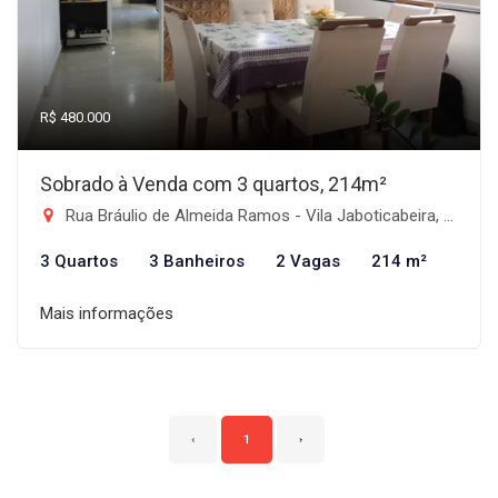
R$ 480.000
Sobrado à Venda com 3 quartos, 214m²
Rua Bráulio de Almeida Ramos - Vila Jaboticabeira, Taubaté-SP
3 Quartos
3 Banheiros
2 Vagas
214 m²
Mais informações
‹
1
›