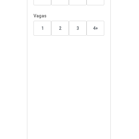
Vagas
1
2
3
4+