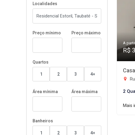
Localidades
Preço mínimo
Preço máximo
A parti
R$ 
Quartos
Casa
1
2
3
4+
Rua 
2 Qua
Área mínima
Área máxima
Mais 
Banheiros
1
2
3
4+