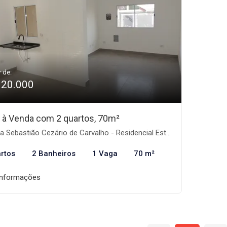
r de:
320.000
 à Venda com 2 quartos, 70m²
Sebastião Cezário de Carvalho - Residencial Estoril, Taubaté-SP
rtos
2 Banheiros
1 Vaga
70 m²
informações