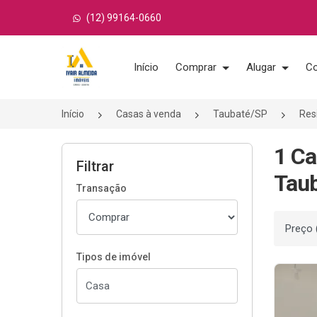
(12) 99164-0660
Página inicial
Início
Comprar
Alugar
Co
Início
Casas à venda
Taubaté/SP
Resi
1 Ca
Filtrar
Taub
Transação
Ordenar
Tipos de imóvel