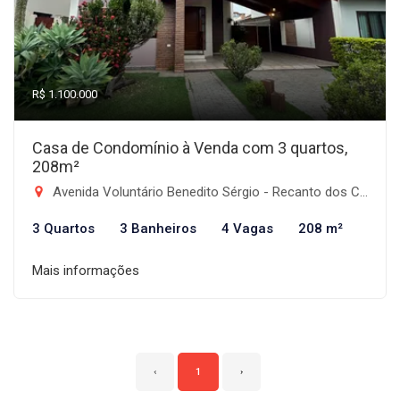
R$ 1.100.000
Casa de Condomínio à Venda com 3 quartos,
208m²
Avenida Voluntário Benedito Sérgio - Recanto dos Coqueirais, Taubaté-SP
3 Quartos
3 Banheiros
4 Vagas
208 m²
Mais informações
‹
1
›