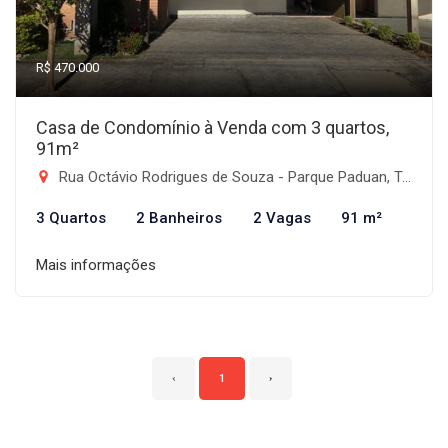
R$ 470.000
Casa de Condomínio à Venda com 3 quartos,
91m²
Rua Octávio Rodrigues de Souza - Parque Paduan, Taubaté-SP
3 Quartos
2 Banheiros
2 Vagas
91 m²
Mais informações
‹
1
›