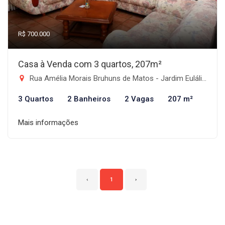
R$ 700.000
Casa à Venda com 3 quartos, 207m²
Rua Amélia Morais Bruhuns de Matos - Jardim Eulália, Taubaté-SP
3 Quartos
2 Banheiros
2 Vagas
207 m²
Mais informações
‹
1
›