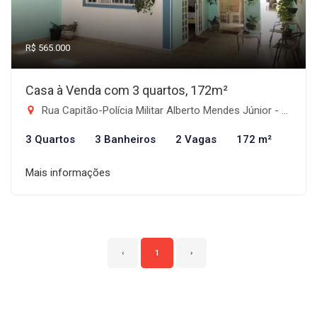
R$ 565.000
Casa à Venda com 3 quartos, 172m²
Rua Capitão-Polícia Militar Alberto Mendes Júnior - Jardim de Alah, Taubaté-SP
3 Quartos
3 Banheiros
2 Vagas
172 m²
Mais informações
‹
1
›