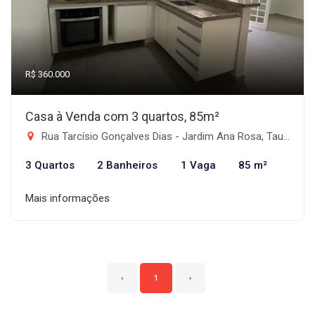
R$ 360.000
Casa à Venda com 3 quartos, 85m²
Rua Tarcísio Gonçalves Dias - Jardim Ana Rosa, Taubaté-SP
3 Quartos
2 Banheiros
1 Vaga
85 m²
Mais informações
‹
1
›