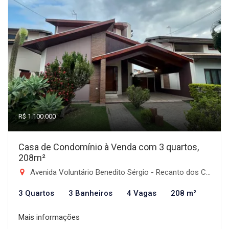
R$ 1.100.000
Casa de Condomínio à Venda com 3 quartos,
208m²
Avenida Voluntário Benedito Sérgio - Recanto dos Coqueirais, Taubaté-SP
3 Quartos
3 Banheiros
4 Vagas
208 m²
Mais informações