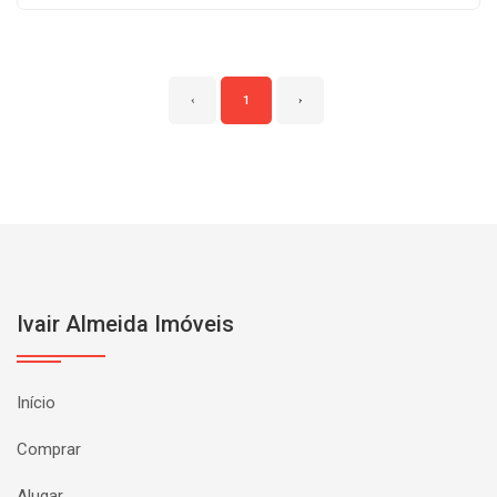
‹
1
›
Ivair Almeida Imóveis
Início
Comprar
Alugar