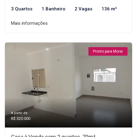
3 Quartos
1 Banheiro
2 Vagas
136 m²
Mais informações
Pronto para Morar
A partir de:
R$ 320.000
Casa à Venda com 2 quartos, 70m²