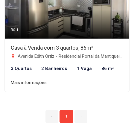
R$ 1
Casa à Venda com 3 quartos, 86m²
Avenida Edith Ortiz - Residencial Portal da Mantiqueira, Taubaté-SP
3 Quartos
2 Banheiros
1 Vaga
86 m²
Mais informações
‹
1
›