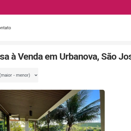
ntato
/SP
Urbanova
sa à Venda em Urbanova, São Jo
 por