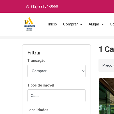
(12) 99164-0660
Página inicial
Início
Comprar
Alugar
Co
Início
Casas à venda
São José dos Campos
1 Ca
Filtrar
Transação
Ordenar
Tipos de imóvel
Localidades