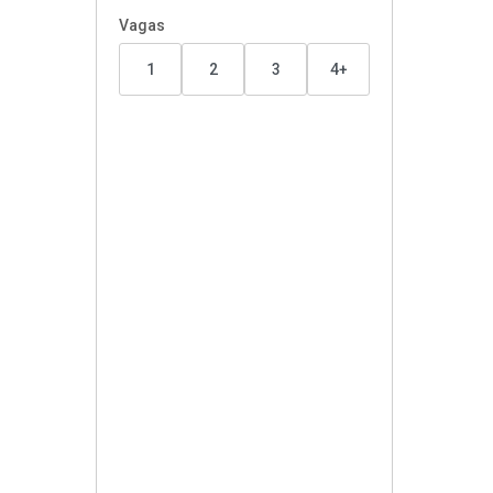
Vagas
1
2
3
4+