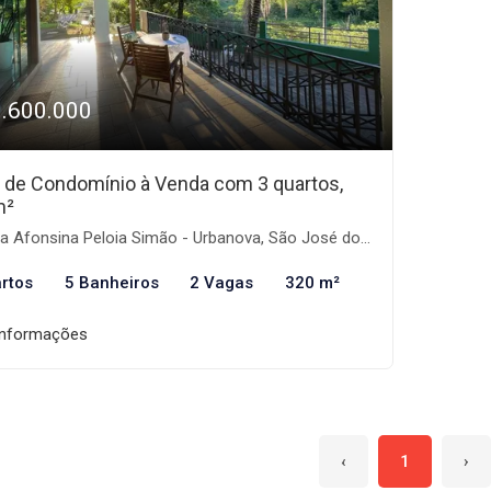
3.600.000
 de Condomínio à Venda com 3 quartos,
m²
 Afonsina Peloia Simão - Urbanova, São José dos Campos-SP
rtos
5 Banheiros
2 Vagas
320 m²
informações
‹
1
›