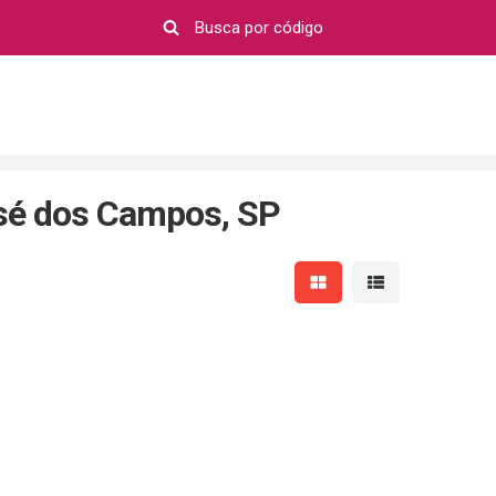
sé dos Campos, SP
Mostrar resultados em 
Mostrar resultad