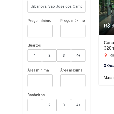
Preço mínimo
Preço máximo
R$ 
Casa
Quartos
320
Rua
1
2
3
4+
3 Qua
Área mínima
Área máxima
Mais 
Banheiros
1
2
3
4+