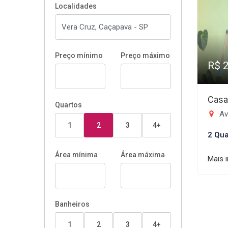
Localidades
Preço mínimo
Preço máximo
R$ 
Casa
Quartos
Av
1
2
3
4+
2 Qua
Área mínima
Área máxima
Mais 
Banheiros
1
2
3
4+