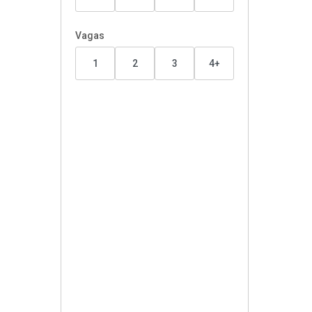
Vagas
1
2
3
4+