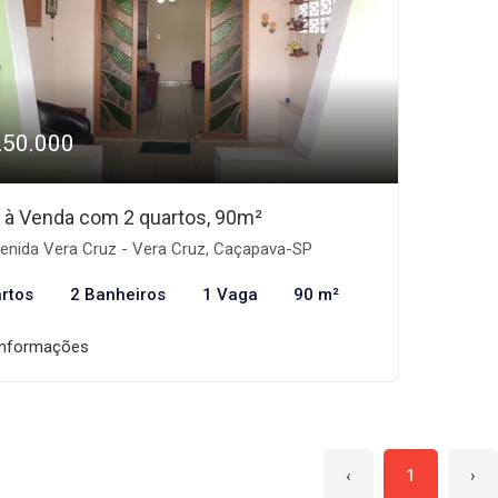
250.000
 à Venda com 2 quartos, 90m²
enida Vera Cruz - Vera Cruz, Caçapava-SP
rtos
2 Banheiros
1 Vaga
90 m²
informações
‹
1
›