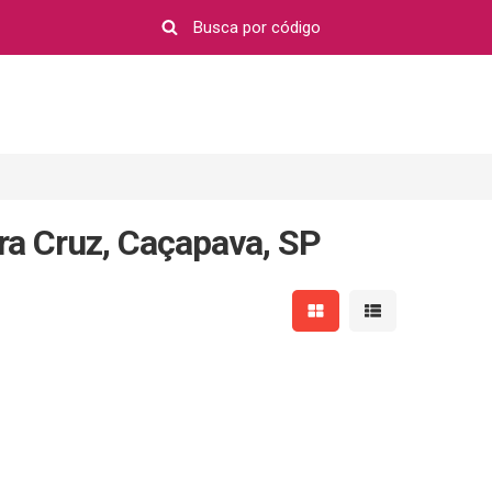
ra Cruz, Caçapava, SP
Mostrar resultados em 
Mostrar resultad