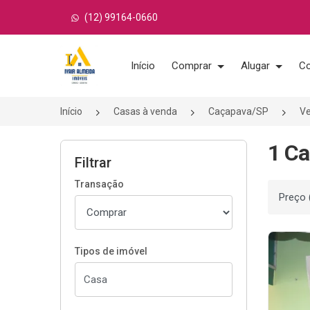
(12) 99164-0660
Página inicial
Início
Comprar
Alugar
Co
Início
Casas à venda
Caçapava/SP
Ve
1 Ca
Filtrar
Transação
Ordenar
Tipos de imóvel