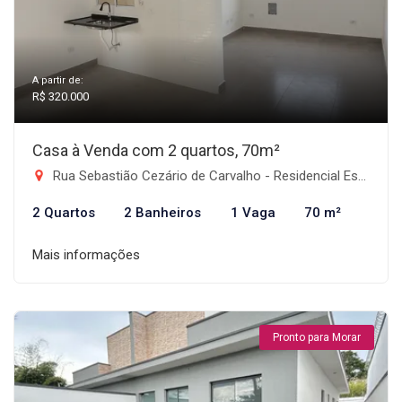
A partir de:
R$ 320.000
Casa à Venda com 2 quartos, 70m²
Rua Sebastião Cezário de Carvalho - Residencial Estoril, Taubaté-SP
2 Quartos
2 Banheiros
1 Vaga
70 m²
Mais informações
Pronto para Morar