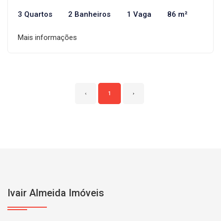
3 Quartos
2 Banheiros
1 Vaga
86 m²
Mais informações
‹
1
›
Ivair Almeida Imóveis