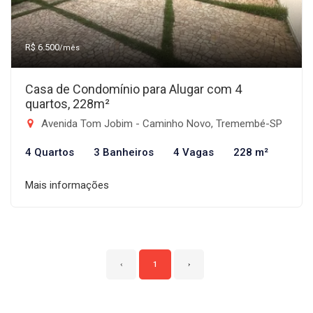
R$ 6.500
/mês
Casa de Condomínio para Alugar com 4
quartos, 228m²
Avenida Tom Jobim - Caminho Novo, Tremembé-SP
4 Quartos
3 Banheiros
4 Vagas
228 m²
Mais informações
‹
1
›