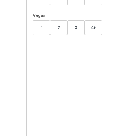
Vagas
1
2
3
4+