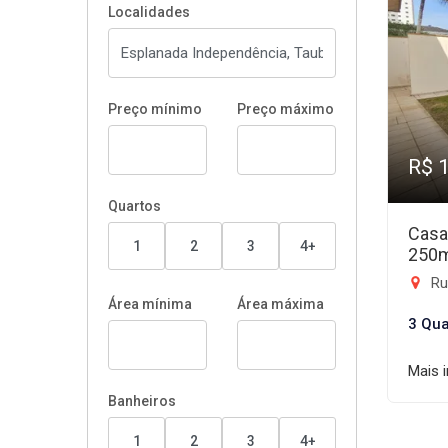
Localidades
Preço mínimo
Preço máximo
R$ 
Quartos
Casa
1
2
3
4+
250
Ru
Área mínima
Área máxima
3 Qua
Mais 
Banheiros
1
2
3
4+