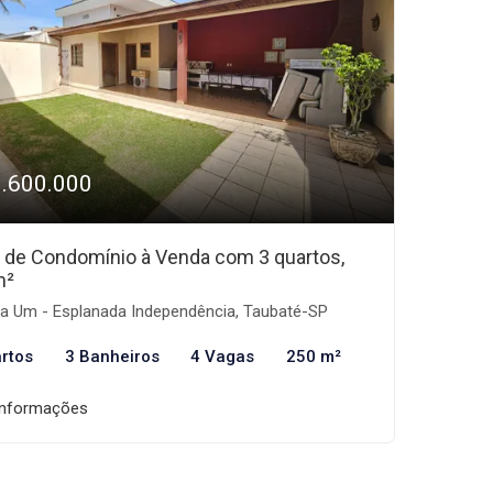
1.600.000
 de Condomínio à Venda com 3 quartos,
m²
a Um - Esplanada Independência, Taubaté-SP
rtos
3 Banheiros
4 Vagas
250 m²
informações