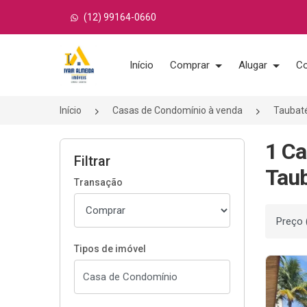
(12) 99164-0660
Página inicial
Início
Comprar
Alugar
Co
Início
Casas de Condomínio à venda
Taubat
1 Ca
Filtrar
Taub
Transação
Ordenar
Tipos de imóvel