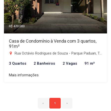
R$ 470.000
Casa de Condomínio à Venda com 3 quartos,
91m²
Rua Octávio Rodrigues de Souza - Parque Paduan, Taubaté-SP
3 Quartos
2 Banheiros
2 Vagas
91 m²
Mais informações
‹
1
›