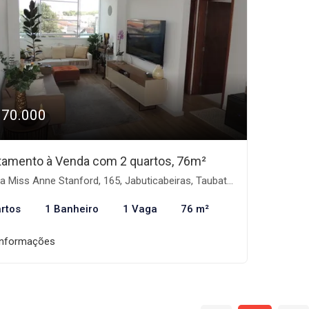
370.000
tamento à Venda com 2 quartos, 76m²
iss Anne Stanford, 165, Jabuticabeiras, Taubaté/SP - Vila das Jabuticabeiras, Taubaté-SP
rtos
1 Banheiro
1 Vaga
76 m²
informações