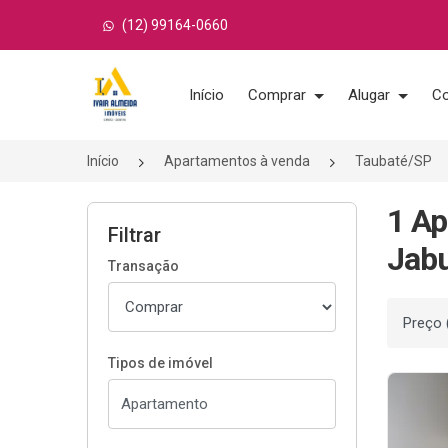
(12) 99164-0660
Página inicial
Início
Comprar
Alugar
Co
Início
Apartamentos à venda
Taubaté/SP
1 Ap
Filtrar
Jabu
Transação
Ordenar
Tipos de imóvel