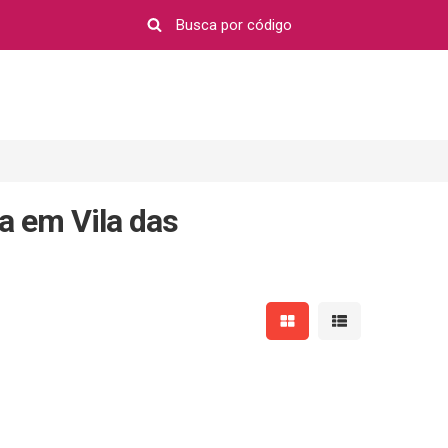
a em Vila das
Mostrar resultados em 
Mostrar resultad