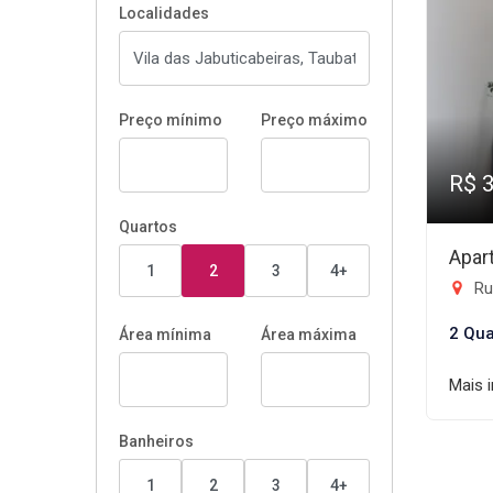
Localidades
Preço mínimo
Preço máximo
R$ 
Quartos
Apar
1
2
3
4+
Rua M
2 Qua
Área mínima
Área máxima
Mais 
Banheiros
1
2
3
4+