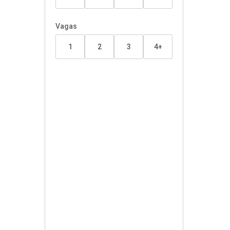
Vagas
1
2
3
4+