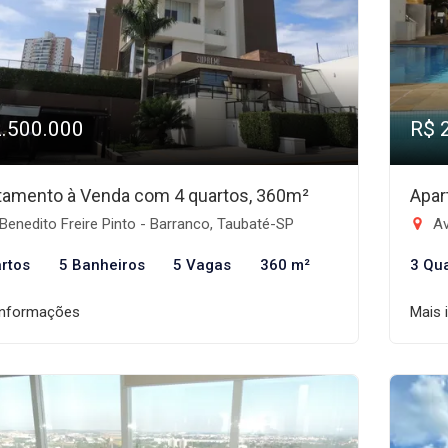
2.500.000
R$ 
tamento à Venda com 4 quartos, 360m²
Apar
Benedito Freire Pinto - Barranco, Taubaté-SP
Av
rtos
5 Banheiros
5 Vagas
360 m²
3 Qu
informações
Mais 