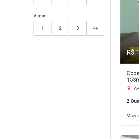
Vagas
1
2
3
4+
R$ 
Cobe
153
Ave
2 Qua
Mais 