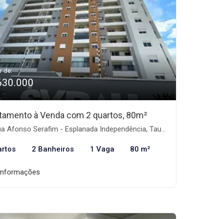
r de:
630.000
tamento à Venda com 2 quartos, 80m²
 Afonso Serafim - Esplanada Independência, Taubaté-SP
artos
2 Banheiros
1 Vaga
80 m²
informações