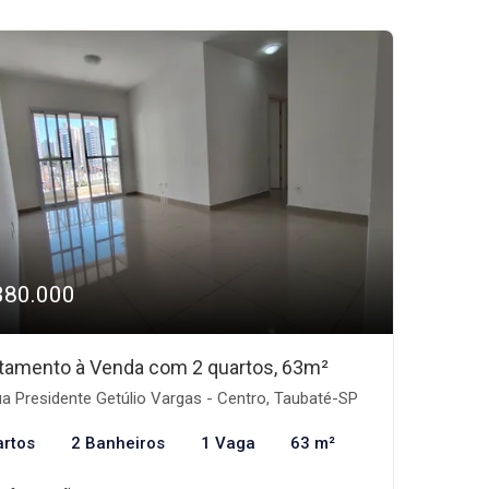
380.000
tamento à Venda com 2 quartos, 63m²
a Presidente Getúlio Vargas - Centro, Taubaté-SP
artos
2 Banheiros
1 Vaga
63 m²