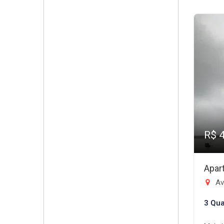
R$ 
Apar
Aven
3 Qua