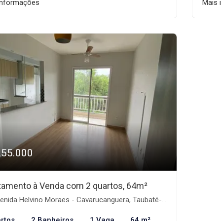
informações
Mais 
255.000
tamento à Venda com 2 quartos, 64m²
nida Helvino Moraes - Cavarucanguera, Taubaté-SP
rtos
2 Banheiros
1 Vaga
64 m²