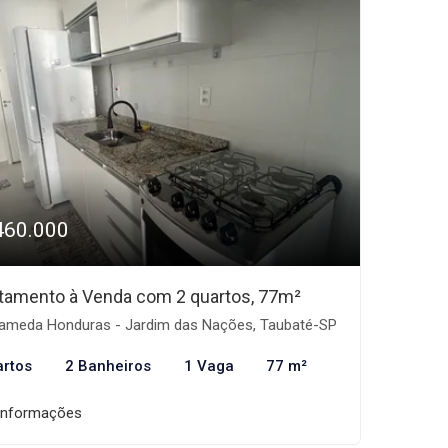
460.000
tamento à Venda com 2 quartos, 77m²
ameda Honduras - Jardim das Nações, Taubaté-SP
artos
2 Banheiros
1 Vaga
77 m²
informações