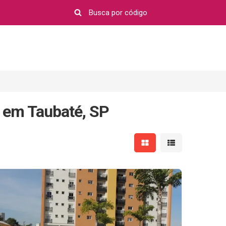
 em Taubaté, SP
Mostrar resultados em 
Mostrar resultad