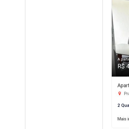
A parti
R$ 
Apar
Praç
2 Qua
Mais 