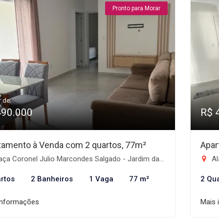
Pronto para Morar
r de:
490.000
R$ 
tamento à Venda com 2 quartos, 77m²
Apar
a Coronel Julio Marcondes Salgado - Jardim das Nações, Taubaté-SP
Al
rtos
2 Banheiros
1 Vaga
77 m²
2 Qu
informações
Mais 