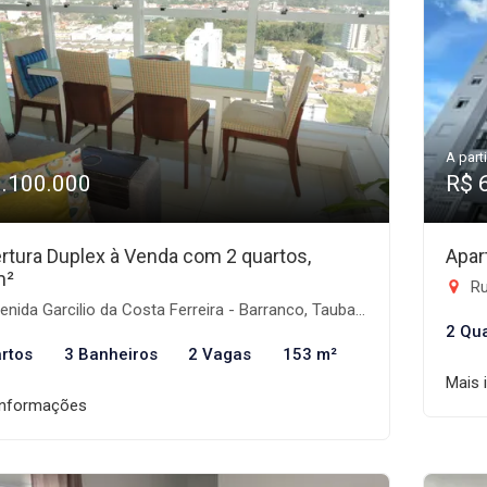
A parti
1.100.000
R$ 
rtura Duplex à Venda com 2 quartos,
Apar
m²
Rua
nida Garcilio da Costa Ferreira - Barranco, Taubaté-SP
2 Qu
rtos
3 Banheiros
2 Vagas
153 m²
Mais 
informações