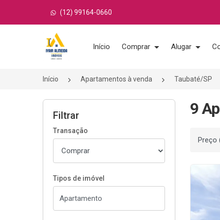
(12) 99164-0660
Página inicial
Início
Comprar
Alugar
Co
Início
Apartamentos à venda
Taubaté/SP
9 Ap
Filtrar
Transação
Ordenar
Tipos de imóvel