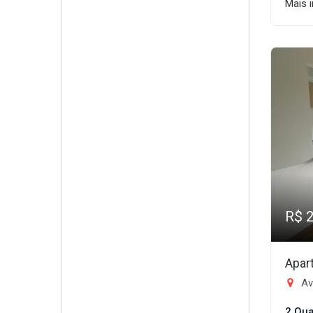
Mais 
R$ 
Apar
Ave
2 Qua