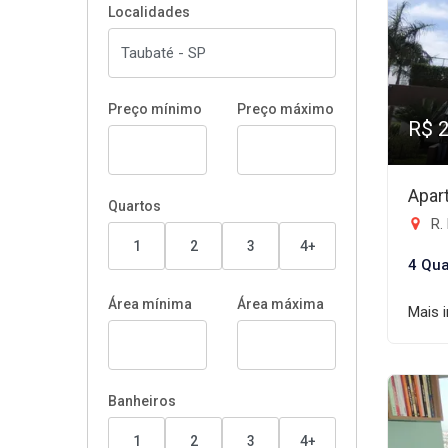
Localidades
Preço mínimo
Preço máximo
R$ 
Apar
Quartos
R. 
1
2
3
4+
4 Qua
Área mínima
Área máxima
Mais 
Banheiros
1
2
3
4+