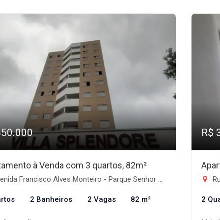
450.000
R$ 
tamento à Venda com 3 quartos, 82m²
Apar
ida Francisco Alves Monteiro - Parque Senhor do Bonfim, Taubaté-SP
Ru
rtos
2 Banheiros
2 Vagas
82 m²
2 Qu