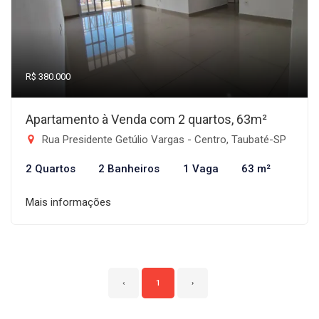
R$ 380.000
Apartamento à Venda com 2 quartos, 63m²
Rua Presidente Getúlio Vargas - Centro, Taubaté-SP
2 Quartos
2 Banheiros
1 Vaga
63 m²
Mais informações
‹
1
›