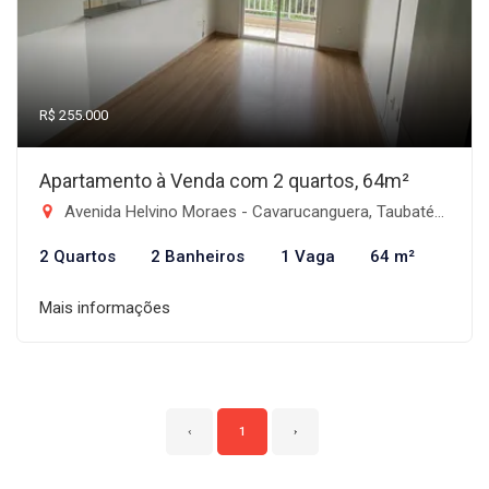
R$ 255.000
Apartamento à Venda com 2 quartos, 64m²
Avenida Helvino Moraes - Cavarucanguera, Taubaté-SP
2 Quartos
2 Banheiros
1 Vaga
64 m²
Mais informações
‹
1
›