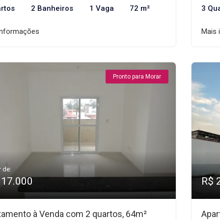
rtos
2 Banheiros
1 Vaga
72 m²
3 Qu
informações
Mais 
Pronto para Morar
r de:
317.000
R$ 
tamento à Venda com 2 quartos, 64m²
Apar