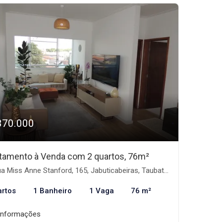
370.000
tamento à Venda com 2 quartos, 76m²
iss Anne Stanford, 165, Jabuticabeiras, Taubaté/SP - Vila das Jabuticabeiras, Taubaté-SP
artos
1 Banheiro
1 Vaga
76 m²
informações