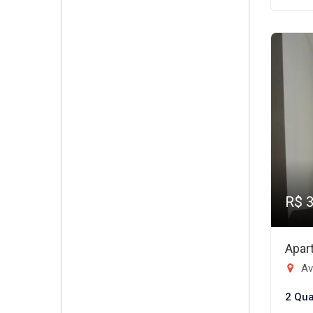
R$ 
Apar
Ave
2 Qua