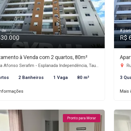
r de:
A parti
630.000
R$ 
tamento à Venda com 2 quartos, 80m²
Apar
 Afonso Serafim - Esplanada Independência, Taubaté-SP
Rua
rtos
2 Banheiros
1 Vaga
80 m²
3 Qu
informações
Mais 
Pronto para Morar