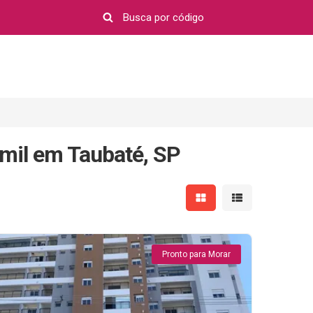
mil em Taubaté, SP
Mostrar resultados em 
Mostrar resultad
Pronto para Morar