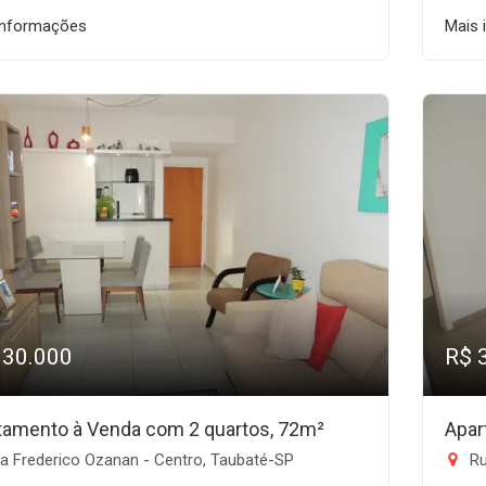
informações
Mais 
330.000
R$ 
tamento à Venda com 2 quartos, 72m²
Apar
a Frederico Ozanan - Centro, Taubaté-SP
Rua