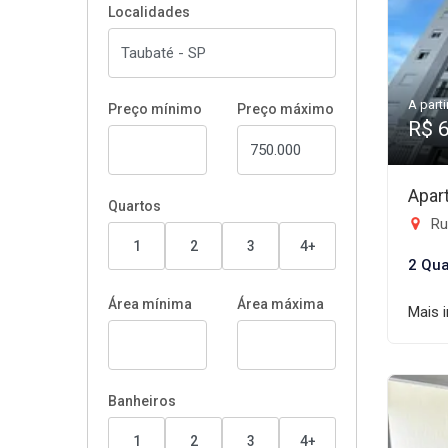
Localidades
A parti
Preço mínimo
Preço máximo
R$ 
Apar
Quartos
Rua
1
2
3
4+
2 Qua
Área mínima
Área máxima
Mais 
Banheiros
1
2
3
4+