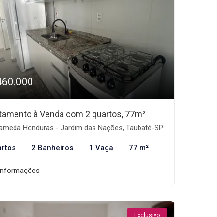
460.000
tamento à Venda com 2 quartos, 77m²
ameda Honduras - Jardim das Nações, Taubaté-SP
artos
2 Banheiros
1 Vaga
77 m²
informações
Exclusivo