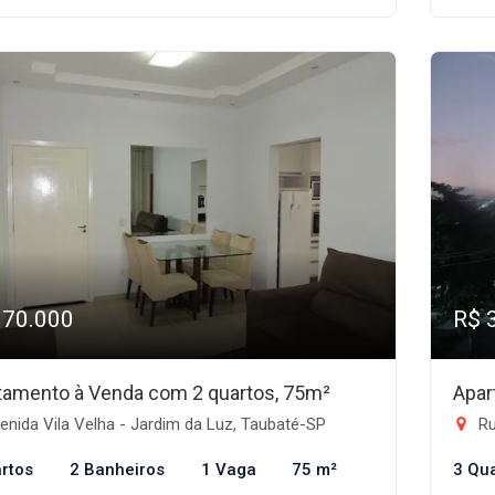
370.000
R$ 
tamento à Venda com 2 quartos, 75m²
Apar
nida Vila Velha - Jardim da Luz, Taubaté-SP
Ru
rtos
2 Banheiros
1 Vaga
75 m²
3 Qu