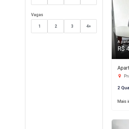
Vagas
1
2
3
4+
A parti
R$ 
Apar
Praç
2 Qua
Mais 