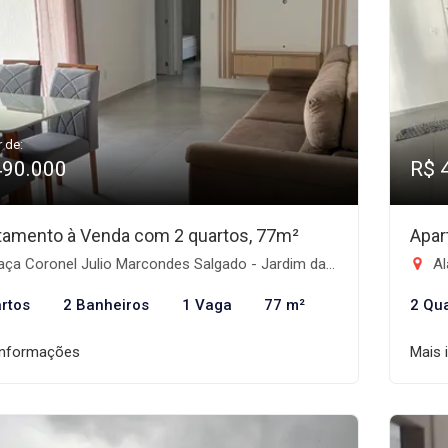
r de:
490.000
R$ 
tamento à Venda com 2 quartos, 77m²
Apar
a Coronel Julio Marcondes Salgado - Jardim das Nações, Taubaté-SP
Al
rtos
2 Banheiros
1 Vaga
77 m²
2 Qu
informações
Mais 