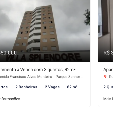
450.000
R$ 
tamento à Venda com 3 quartos, 82m²
Apar
ida Francisco Alves Monteiro - Parque Senhor do Bonfim, Taubaté-SP
Rua
rtos
2 Banheiros
2 Vagas
82 m²
2 Qu
informações
Mais 