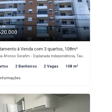
r de:
620.000
tamento à Venda com 3 quartos, 108m²
 Afonso Serafim - Esplanada Independência, Taubaté-SP
artos
2 Banheiros
2 Vagas
108 m²
informações