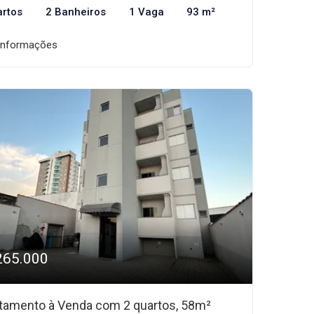
artos
2 Banheiros
1 Vaga
93 m²
informações
265.000
tamento à Venda com 2 quartos, 58m²