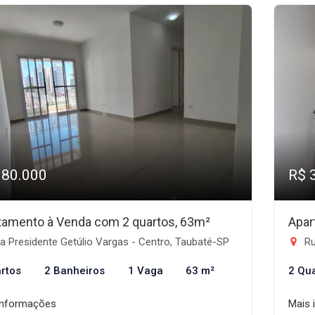
380.000
R$ 
tamento à Venda com 2 quartos, 63m²
Apar
 Presidente Getúlio Vargas - Centro, Taubaté-SP
Rua M
rtos
2 Banheiros
1 Vaga
63 m²
2 Qu
informações
Mais 