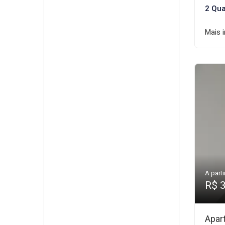
2 Qua
Mais 
A parti
R$ 
Apar