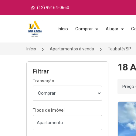
(12) 99164-0660
Página inicial
Início
Comprar
Alugar
Co
Início
Apartamentos à venda
Taubaté/SP
18 A
Filtrar
Transação
Ordenar
Tipos de imóvel