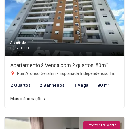
A partir de:
R$ 630.000
Apartamento à Venda com 2 quartos, 80m²
Rua Afonso Serafim - Esplanada Independência, Taubaté-SP
2 Quartos
2 Banheiros
1 Vaga
80 m²
Mais informações
Pronto para Morar