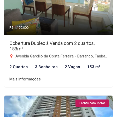
R$ 1.100.000
Cobertura Duplex à Venda com 2 quartos,
153m²
Avenida Garcilio da Costa Ferreira - Barranco, Taubaté-SP
2 Quartos
3 Banheiros
2 Vagas
153 m²
Mais informações
Pronto para Morar