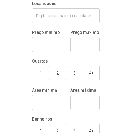
Localidades
Preço mínimo
Preço máximo
Quartos
1
2
3
4+
Área mínima
Área máxima
Banheiros
1
2
3
4+