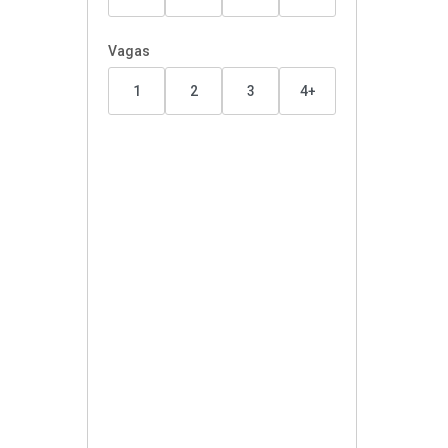
Vagas
1
2
3
4+