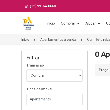
(12) 99164-0660
Página inicial
Início
Comprar
Alugar
Co
Início
Apartamentos à venda
Com Teto reba
0 Ap
Filtrar
Transação
Ordenar
Tipos de imóvel