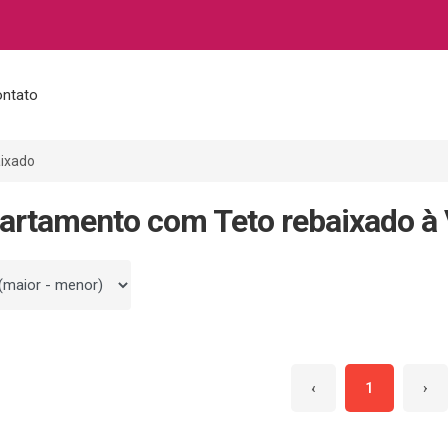
ntato
ixado
artamento com Teto rebaixado à
 por
‹
1
›