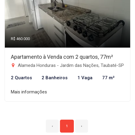
R$ 460.000
Apartamento à Venda com 2 quartos, 77m²
Alameda Honduras - Jardim das Nações, Taubaté-SP
2 Quartos
2 Banheiros
1 Vaga
77 m²
Mais informações
‹
1
›