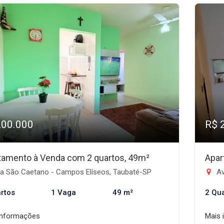
200.000
R$ 
tamento à Venda com 2 quartos, 49m²
Apar
a São Caetano - Campos Elíseos, Taubaté-SP
Aven
rtos
1 Vaga
49 m²
2 Qu
informações
Mais 