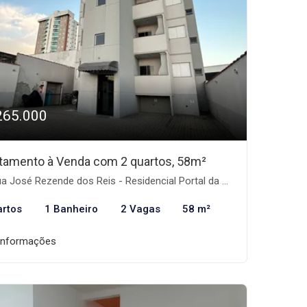
265.000
tamento à Venda com 2 quartos, 58m²
José Rezende dos Reis - Residencial Portal da Mantiqueira, Taubaté-SP
artos
1 Banheiro
2 Vagas
58 m²
informações