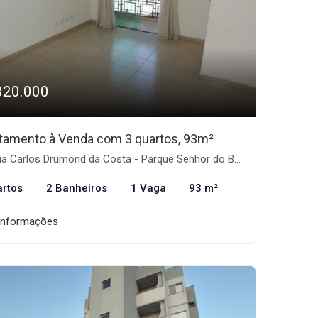
320.000
tamento à Venda com 3 quartos, 93m²
 Carlos Drumond da Costa - Parque Senhor do Bonfim, Taubaté-SP
artos
2 Banheiros
1 Vaga
93 m²
informações