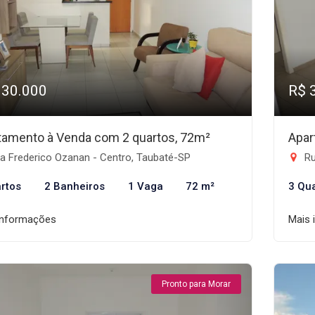
330.000
R$ 
tamento à Venda com 2 quartos, 72m²
Apar
a Frederico Ozanan - Centro, Taubaté-SP
Rua
rtos
2 Banheiros
1 Vaga
72 m²
3 Qu
informações
Mais 
Pronto para Morar