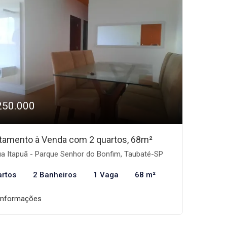
250.000
tamento à Venda com 2 quartos, 68m²
a Itapuã - Parque Senhor do Bonfim, Taubaté-SP
artos
2 Banheiros
1 Vaga
68 m²
informações