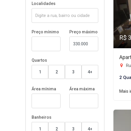
Localidades
Preço mínimo
Preço máximo
R$ 
Apar
Quartos
Ru
1
2
3
4+
2 Qua
Área mínima
Área máxima
Mais 
Banheiros
1
2
3
4+