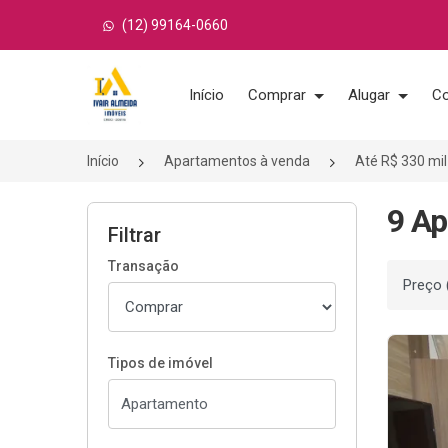
(12) 99164-0660
Página inicial
Início
Comprar
Alugar
Co
Início
Apartamentos à venda
Até R$ 330 mil
9 Ap
Filtrar
Transação
Ordenar
Tipos de imóvel