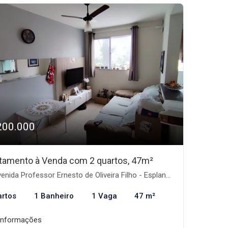
200.000
tamento à Venda com 2 quartos, 47m²
ida Professor Ernesto de Oliveira Filho - Esplanada Independência, Taubaté-SP
artos
1 Banheiro
1 Vaga
47 m²
informações