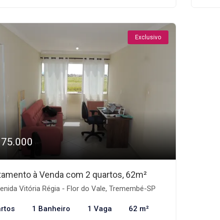
Exclusivo
175.000
tamento à Venda com 2 quartos, 62m²
nida Vitória Régia - Flor do Vale, Tremembé-SP
rtos
1 Banheiro
1 Vaga
62 m²