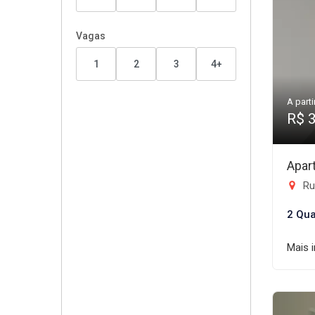
Vagas
1
2
3
4+
A parti
R$ 
Apar
Rua 
2 Qua
Mais 