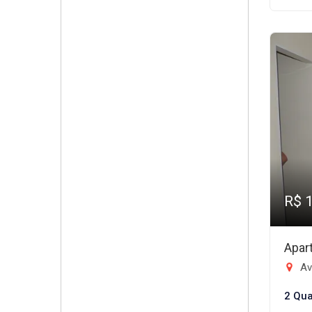
R$ 
Apar
Ave
2 Qua