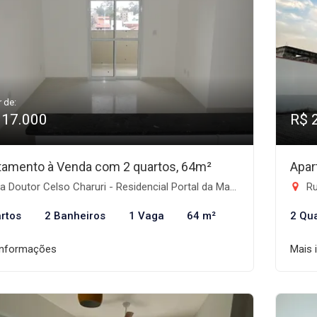
r de:
317.000
R$ 
tamento à Venda com 2 quartos, 64m²
Apar
Doutor Celso Charuri - Residencial Portal da Mantiqueira, Taubaté-SP
Rua 
rtos
2 Banheiros
1 Vaga
64 m²
2 Qu
informações
Mais 